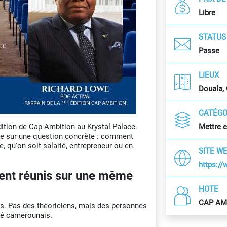
Libre
STATUS
Passe
LIEUX
Douala,
CATÉGO
dition de Cap Ambition au Krystal Palace.
Mettre 
rée sur une question concrète : comment
e, qu'on soit salarié, entrepreneur ou en
SITE W
https:/
ment réunis sur une même
HOTE
CAP AMB
és. Pas des théoriciens, mais des personnes
ché camerounais.