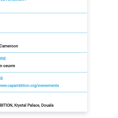
 Cameroon
RIE
en oeuvre
EB
/www.capambition.org/evenements
ITION, Krystal Palace, Douala